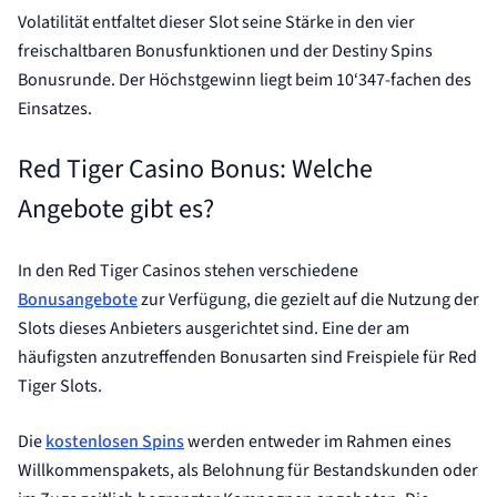
Volatilität entfaltet dieser Slot seine Stärke in den vier
freischaltbaren Bonusfunktionen und der Destiny Spins
Bonusrunde. Der Höchstgewinn liegt beim 10‘347-fachen des
Einsatzes.
Red Tiger Casino Bonus: Welche
Angebote gibt es?
In den Red Tiger Casinos stehen verschiedene
Bonusangebote
zur Verfügung, die gezielt auf die Nutzung der
Slots dieses Anbieters ausgerichtet sind. Eine der am
häufigsten anzutreffenden Bonusarten sind Freispiele für Red
Tiger Slots.
Die
kostenlosen Spins
werden entweder im Rahmen eines
Willkommenspakets, als Belohnung für Bestandskunden oder