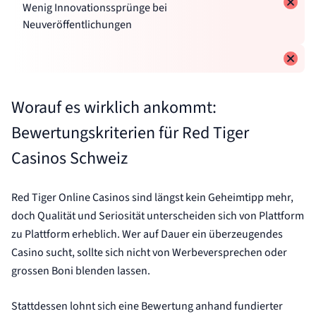
Wenig Innovationssprünge bei
Neuveröffentlichungen
Worauf es wirklich ankommt:
Bewertungskriterien für Red Tiger
Casinos Schweiz
Red Tiger Online Casinos sind längst kein Geheimtipp mehr,
doch Qualität und Seriosität unterscheiden sich von Plattform
zu Plattform erheblich. Wer auf Dauer ein überzeugendes
Casino sucht, sollte sich nicht von Werbeversprechen oder
grossen Boni blenden lassen.
Stattdessen lohnt sich eine Bewertung anhand fundierter