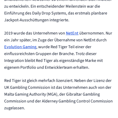
zu entwickeln. Ein entscheidender Meilenstein war die
Einführung des Daily Drop Systems, das erstmals planbare
Jackpot-Ausschüttungen integrierte.
2019 wurde das Unternehmen von
NetEnt
übernommen. Nur
ein Jahr später, im Zuge der Übernahme von NetEnt durch
Evolution Gaming
, wurde Red Tiger Teil einer der
einflussreichsten Gruppen der Branche. Trotz dieser
Integration bleibt Red Tiger als eigenständige Marke mit
eigenem Portfolio und Entwicklerteam erhalten.
Red Tiger ist gleich mehrfach lizenziert. Neben der Lizenz der
UK Gambling Commission ist das Unternehmen auch von der
Malta Gaming Authority (MGA), der Gibraltar Gambling
Commission und der Alderney Gambling Control Commission
zugelassen.