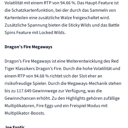
Volatilität mit einem RTP von 94.66 %. Das Haupt-Feature ist
die Schatzkartenfunktion, bei der durch das Sammeln von
Kartenteilen eine zusätzliche Walze freigeschaltet wird.
Zusätzliche Spannung bieten die Sticky Wilds und das Battle
Spins Feature mit Locked Wilds.
Dragon’s Fire Megaways
Dragon’s Fire Megaways ist eine Weiterentwicklung des Red
Tiger Klassikers Dragon’s Fire. Durch die hohe Volatilität und
einem RTP von 94.68 % richtet sich der Slot eher an
risikofreudige Spieler. Durch die Megaways-Mechanik stehen
bis zu 117.649 Gewinnwege zur Verfügung, was die
Gewinnchancen erhöht. Zu den Highlights gehören zufällige
Multiplikatoren, Fire Eggs und ein Freispiel Modus mit
Multiplikator-Boosts.
Joe Exotic