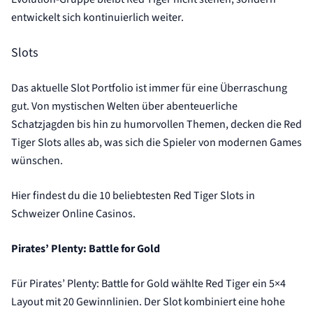
entwickelt sich kontinuierlich weiter.
Slots
Das aktuelle Slot Portfolio ist immer für eine Überraschung
gut. Von mystischen Welten über abenteuerliche
Schatzjagden bis hin zu humorvollen Themen, decken die Red
Tiger Slots alles ab, was sich die Spieler von modernen Games
wünschen.
Hier findest du die 10 beliebtesten Red Tiger Slots in
Schweizer Online Casinos.
Pirates’ Plenty: Battle for Gold
Für Pirates’ Plenty: Battle for Gold wählte Red Tiger ein 5×4
Layout mit 20 Gewinnlinien. Der Slot kombiniert eine hohe