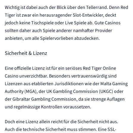
Wichtig ist dabei auch der Blick über den Tellerrand. Denn Red
Tiger ist zwar ein herausragender Slot-Entwickler, deckt
jedoch keine Tischspiele oder Live Spiele ab. Gute Casinos
sollten daher auch Spiele anderer namhafter Provider
anbieten, um alle Spielervorlieben abzudecken.
Sicherheit & Lizenz
Eine offizielle Lizenz ist für ein seriöses Red Tiger Online
Casino unverzichtbar. Besonders vertrauenswürdig sind
Lizenzen aus etablierten Jurisdiktionen wie der Malta Gaming
Authority (MGA), der UK Gambling Commission (UKGC) oder
der Gibraltar Gambling Commission, da sie strenge Auflagen
und regelmässige Kontrollen voraussetzen.
Doch eine Lizenz allein reicht für die Sicherheit nicht aus.
Auch die technische Sicherheit muss stimmen. Eine SSL-