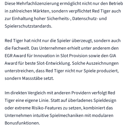
Diese Mehrfachlizenzierung ermöglicht nicht nur den Betrieb
in zahlreichen Märkten, sondern verpflichtet Red Tiger auch
zur Einhaltung hoher Sicherheits-, Datenschutz- und
Spielerschutzstandards.
Red Tiger hat nicht nur die Spieler überzeugt, sondern auch
die Fachwelt. Das Unternehmen erhielt unter anderem den
EGR Award für Innovation in Slot Provision sowie den GIA
Award für beste Slot-Entwicklung. Solche Auszeichnungen
unterstreichen, dass Red Tiger nicht nur Spiele produziert,
sondern Massstäbe setzt.
Im direkten Vergleich mit anderen Providern verfolgt Red
Tiger eine eigene Linie. Statt auf überladenes Spieldesign
oder extreme Risiko-Features zu setzen, kombiniert das
Unternehmen intuitive Spielmechaniken mit modularen
Bonusfunktionen.