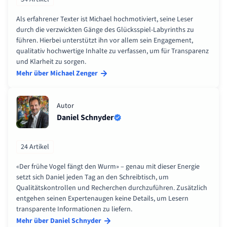
Als erfahrener Texter ist Michael hochmotiviert, seine Leser
durch die verzwickten Gänge des Glücksspiel-Labyrinths zu
führen. Hierbei unterstützt ihn vor allem sein Engagement,
qualitativ hochwertige Inhalte zu verfassen, um für Transparenz
und Klarheit zu sorgen.
Mehr über Michael Zenger
Autor
Daniel Schnyder
24 Artikel
«Der frühe Vogel fängt den Wurm» – genau mit dieser Energie
setzt sich Daniel jeden Tag an den Schreibtisch, um
Qualitätskontrollen und Recherchen durchzuführen. Zusätzlich
entgehen seinen Expertenaugen keine Details, um Lesern
transparente Informationen zu liefern.
Mehr über Daniel Schnyder