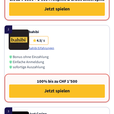
Jetzt spielen
bahibi
4.5/
5
bahibi Erfahrungen
Bonus ohne Einzahlung
Einfache Anmeldung
sofortige Auszahlung
100% bis zu CHF 1’500
Jetzt spielen