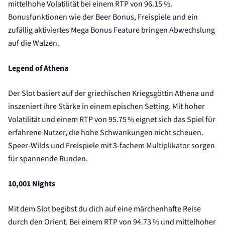
mittelhohe Volatilität bei einem RTP von 96.15 %.
Bonusfunktionen wie der Beer Bonus, Freispiele und ein
zufällig aktiviertes Mega Bonus Feature bringen Abwechslung
auf die Walzen.
Legend of Athena
Der Slot basiert auf der griechischen Kriegsgöttin Athena und
inszeniert ihre Stärke in einem epischen Setting. Mit hoher
Volatilität und einem RTP von 95.75 % eignet sich das Spiel für
erfahrene Nutzer, die hohe Schwankungen nicht scheuen.
Speer-Wilds und Freispiele mit 3-fachem Multiplikator sorgen
für spannende Runden.
10,001 Nights
Mit dem Slot begibst du dich auf eine märchenhafte Reise
durch den Orient. Bei einem RTP von 94.73 % und mittelhoher