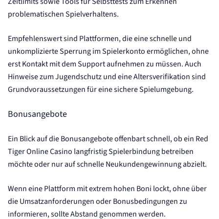
Zeitlimits sowie Tools für Selbsttests zum Erkennen
problematischen Spielverhaltens.
Empfehlenswert sind Plattformen, die eine schnelle und
unkomplizierte Sperrung im Spielerkonto ermöglichen, ohne
erst Kontakt mit dem Support aufnehmen zu müssen. Auch
Hinweise zum Jugendschutz und eine Altersverifikation sind
Grundvoraussetzungen für eine sichere Spielumgebung.
Bonusangebote
Ein Blick auf die Bonusangebote offenbart schnell, ob ein Red
Tiger Online Casino langfristig Spielerbindung betreiben
möchte oder nur auf schnelle Neukundengewinnung abzielt.
Wenn eine Plattform mit extrem hohen Boni lockt, ohne über
die Umsatzanforderungen oder Bonusbedingungen zu
informieren, sollte Abstand genommen werden.