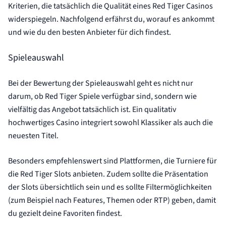
Kriterien, die tatsächlich die Qualität eines Red Tiger Casinos
widerspiegeln. Nachfolgend erfährst du, worauf es ankommt
und wie du den besten Anbieter für dich findest.
Spieleauswahl
Bei der Bewertung der Spieleauswahl geht es nicht nur
darum, ob Red Tiger Spiele verfügbar sind, sondern wie
vielfältig das Angebot tatsächlich ist. Ein qualitativ
hochwertiges Casino integriert sowohl Klassiker als auch die
neuesten Titel.
Besonders empfehlenswert sind Plattformen, die Turniere für
die Red Tiger Slots anbieten. Zudem sollte die Präsentation
der Slots übersichtlich sein und es sollte Filtermöglichkeiten
(zum Beispiel nach Features, Themen oder RTP) geben, damit
du gezielt deine Favoriten findest.