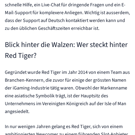
schnelle Hilfe, ein Live-Chat für dringende Fragen und ein E-
Mail-Support für komplexere Anliegen. Wichtig ist ausserdem,
dass der Support auf Deutsch kontaktiert werden kann und
zu den üblichen Geschäftszeiten erreichbar ist.
Blick hinter die Walzen: Wer steckt hinter
Red Tiger?
Gegründet wurde Red Tiger im Jahr 2014 von einem Team aus
Branchen-Kennern, die zuvor für einige der grössten Namen
der iGaming-Industrie tätig waren. Obwohl der Markenname
eine asiatische Symbolik trägt, ist der Hauptsitz des
Unternehmens im Vereinigten Königreich auf der Isle of Man
angesiedelt.
In nur wenigen Jahren gelang es Red Tiger, sich von einem
ambitionierten Newcomer zu einem führenden Slot-Anbieter