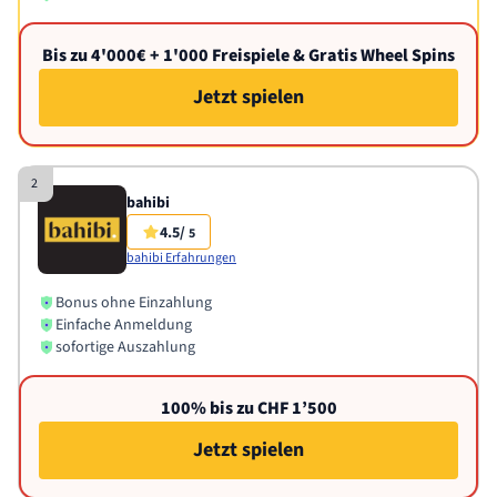
Bis zu 4'000€ + 1'000 Freispiele & Gratis Wheel Spins
Jetzt spielen
bahibi
4.5/
5
bahibi Erfahrungen
Bonus ohne Einzahlung
Einfache Anmeldung
sofortige Auszahlung
100% bis zu CHF 1’500
Jetzt spielen