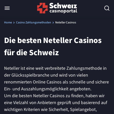
Home
Casino Zahlungsmethoden
Neteller Casinos
Die besten Neteller Casinos
für die Schweiz
Neteller ist eine weit verbreitete Zahlungsmethode in
der Glücksspielbranche und wird von vielen
renommierten Online Casinos als schnelle und sichere
Ein- und Auszahlungsmöglichkeit angeboten.
Um die besten Neteller Casinos zu finden, haben wir
eine Vielzahl von Anbietern geprüft und basierend auf
wichtigen Kriterien wie Sicherheit, Spielangebot,