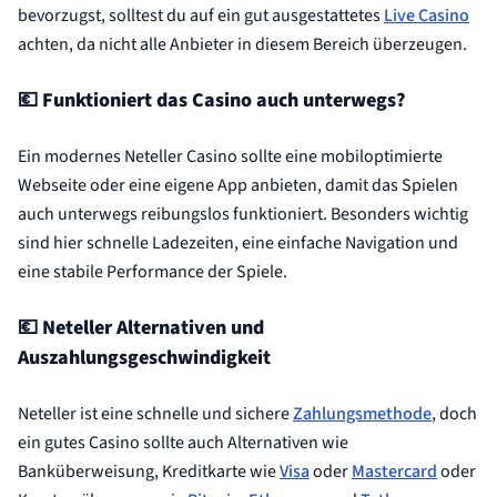
bevorzugst, solltest du auf ein gut ausgestattetes
Live Casino
achten, da nicht alle Anbieter in diesem Bereich überzeugen.
💶 Funktioniert das Casino auch unterwegs?
Ein modernes Neteller Casino sollte eine mobiloptimierte
Webseite oder eine eigene App anbieten, damit das Spielen
auch unterwegs reibungslos funktioniert. Besonders wichtig
sind hier schnelle Ladezeiten, eine einfache Navigation und
eine stabile Performance der Spiele.
💶 Neteller Alternativen und
Auszahlungsgeschwindigkeit
Neteller ist eine schnelle und sichere
Zahlungsmethode
, doch
ein gutes Casino sollte auch Alternativen wie
Banküberweisung, Kreditkarte wie
Visa
oder
Mastercard
oder