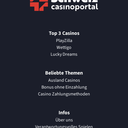
Top 3 Casinos
PlayZilla
Wettigo
Lucky Dreams
Beliebte Themen
Ausland Casinos
Bonus ohne Einzahlung
Casino Zahlungsmethoden
Infos
Über uns
Verantwortungsvolles Spielen