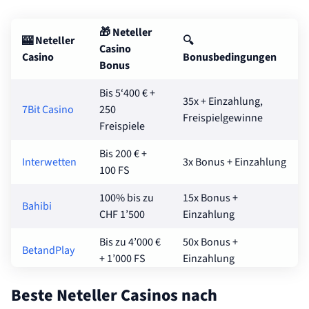
🎁 Neteller
🎰 Neteller
🔍
Casino
Casino
Bonusbedingungen
Bonus
Bis 5‘400 € +
35x + Einzahlung,
7Bit Casino
250
Freispielgewinne
Freispiele
Bis 200 € +
Interwetten
3x Bonus + Einzahlung
100 FS
100% bis zu
15x Bonus +
Bahibi
CHF 1’500
Einzahlung
Bis zu 4’000 €
50x Bonus +
BetandPlay
+ 1’000 FS
Einzahlung
35x Bonus +
Beste Neteller Casinos nach
Bis zu CHF
PlayZilla
Einzahlung &