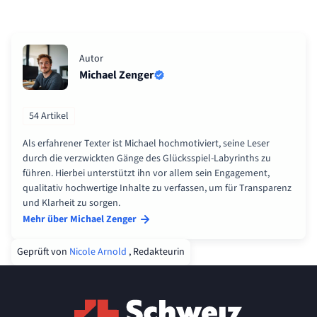
Autor
Michael Zenger
54 Artikel
Als erfahrener Texter ist Michael hochmotiviert, seine Leser
durch die verzwickten Gänge des Glücksspiel-Labyrinths zu
führen. Hierbei unterstützt ihn vor allem sein Engagement,
qualitativ hochwertige Inhalte zu verfassen, um für Transparenz
und Klarheit zu sorgen.
Mehr über Michael Zenger
Geprüft von
Nicole Arnold
, Redakteurin