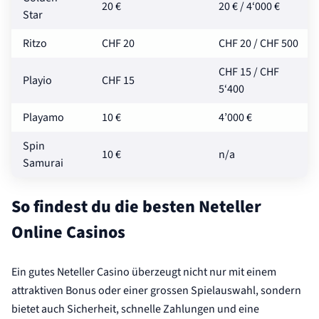
20 €
20 € / 4‘000 €
Star
Ritzo
CHF 20
CHF 20 / CHF 500
CHF 15 / CHF
Playio
CHF 15
5‘400
Playamo
10 €
4’000 €
Spin
10 €
n/a
Samurai
So findest du die besten Neteller
Online Casinos
Ein gutes Neteller Casino überzeugt nicht nur mit einem
attraktiven Bonus oder einer grossen Spielauswahl, sondern
bietet auch Sicherheit, schnelle Zahlungen und eine