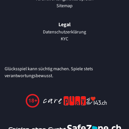
Sitemap
Legal
Datenschutzerklärung
KYC
Glücksspiel kann süchtig machen. Spiele stets
verantwortungsbewusst.