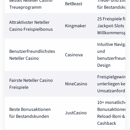
Bestes Neteller Casino
Treue- und Elite
Bis zu 2‘000 €
40x Bonus &
BetBeast
Golden Star
Treueprogramm
für Bestandsku
+ 350 FS
Freispielgewinne
25 Freispiele für
Bis zu 1’000 €
45x Bonus &
Attraktivster Neteller
Ritzo
Kingmaker
Jackpot-Slots im
+ 300 FS
Freispielgewinne
Casino Freispielbonus
Willkommenspa
Bis zu CHF
35x Bonus +
Intuitive Navigat
550 + 200 FS
Playio
Einzahlung & 40x
Benutzerfreundlichstes
und
+ 1 Bonus
Casinova
Freispiele
Neteller Casino
benutzerfreundl
Crab
Design
Bis zu 300 € +
50x Bonus +
Freispielgewinn
Playamo
150 FS / bis
Fairste Neteller Casino
Einzahlung
NineCasino
unterliegen kein
zu 2‘000 €
Freispiele
Umsatzanforde
Bis 800 € + 75
Spin
45x Bonus &
10+ monatliche
FS/ bis 3‘700
Samurai
Freispielgewinne
Beste Bonusaktionen
Bonusaktionen,
€ + 75 FS
JustCasino
für Bestandskunden
Reload-Boni &
Cashback