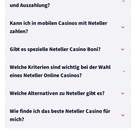
und Auszahlung?
Kann ich in mobilen Casinos mit Neteller
zahlen?
Gibt es spezielle Neteller Casino Boni?
Welche Kriterien sind wichtig bei der Wahl
eines Neteller Online Casinos?
Welche Alternativen zu Neteller gibt es?
Wie finde ich das beste Neteller Casino für
mich?