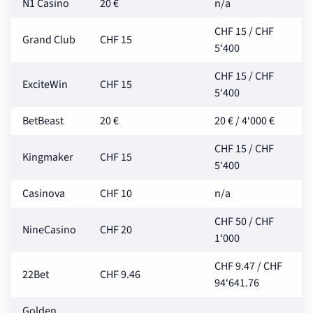
N1 Casino
20 €
n/a
CHF 15 / CHF
Grand Club
CHF 15
5‘400
CHF 15 / CHF
ExciteWin
CHF 15
5‘400
BetBeast
20 €
20 € / 4‘000 €
CHF 15 / CHF
Kingmaker
CHF 15
5‘400
Casinova
CHF 10
n/a
CHF 50 / CHF
NineCasino
CHF 20
1‘000
CHF 9.47 / CHF
22Bet
CHF 9.46
94‘641.76
Golden