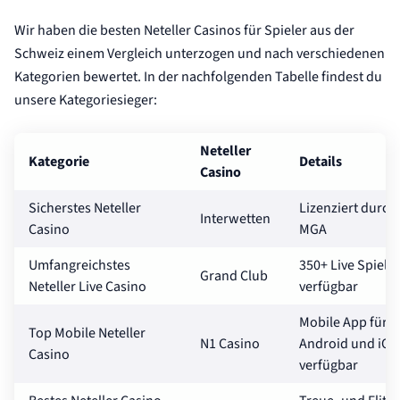
+ 200 FS
Freispielgewinne
Wir haben die besten Neteller Casinos für Spieler aus der
35x Bonus +
Bis zu CHF
Schweiz einem Vergleich unterzogen und nach verschiedenen
ExciteWin
Einzahlung & 40x
550 + 200 FS
Kategorien bewertet. In der nachfolgenden Tabelle findest du
Freispiele
unsere Kategoriesieger:
BetBeast
Bis zu 5‘000 €
40x Bonus
Neteller
Bis zu CHF
35x Bonus +
Kategorie
Details
Casino
Kingmaker
550 + 25
Einzahlung & 40x
Jackpot FS
Freispiele
Sicherstes Neteller
Lizenziert durch
Interwetten
Casino
MGA
Bis zu CHF
35x Bonus +
Casinova
2‘200
Einzahlung
Umfangreichstes
350+ Live Spiele
Grand Club
Neteller Live Casino
verfügbar
Bis zu 450 € +
NineCasino
35x Bonus
250 FS
Mobile App für
Top Mobile Neteller
N1 Casino
Android und iOS
Bis zu CHF
Casino
22Bet
50x Bonus
verfügbar
300