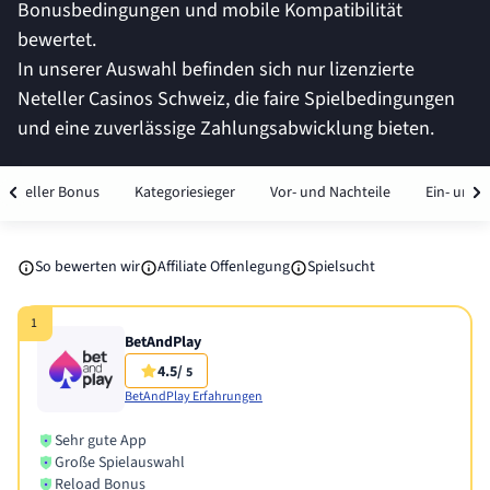
Bonusbedingungen und mobile Kompatibilität
bewertet.
In unserer Auswahl befinden sich nur lizenzierte
Neteller Casinos Schweiz, die faire Spielbedingungen
und eine zuverlässige Zahlungsabwicklung bieten.
Neteller Bonus
Kategoriesieger
Vor- und Nachteile
Ein- und 
So bewerten wir
Affiliate Offenlegung
Spielsucht
BetAndPlay
4.5/
5
BetAndPlay Erfahrungen
Sehr gute App
Große Spielauswahl
Reload Bonus