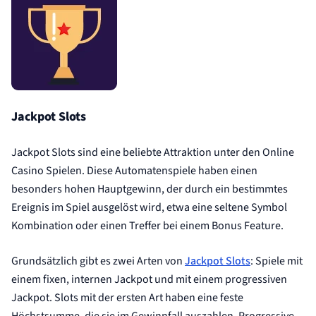
Jackpot Slots
Jackpot Slots sind eine beliebte Attraktion unter den Online
Casino Spielen. Diese Automatenspiele haben einen
besonders hohen Hauptgewinn, der durch ein bestimmtes
Ereignis im Spiel ausgelöst wird, etwa eine seltene Symbol
Kombination oder einen Treffer bei einem Bonus Feature.
Grundsätzlich gibt es zwei Arten von
Jackpot Slots
: Spiele mit
einem fixen, internen Jackpot und mit einem progressiven
Jackpot. Slots mit der ersten Art haben eine feste