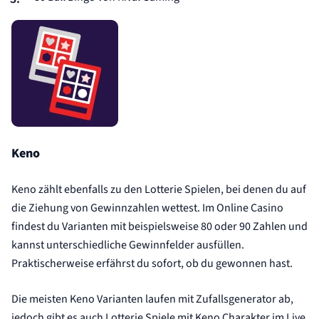
Keno
Keno zählt ebenfalls zu den Lotterie Spielen, bei denen du auf
die Ziehung von Gewinnzahlen wettest. Im Online Casino
findest du Varianten mit beispielsweise 80 oder 90 Zahlen und
kannst unterschiedliche Gewinnfelder ausfüllen.
Praktischerweise erfährst du sofort, ob du gewonnen hast.
Die meisten Keno Varianten laufen mit Zufallsgenerator ab,
jedoch gibt es auch Lotterie Spiele mit Keno Charakter im Live