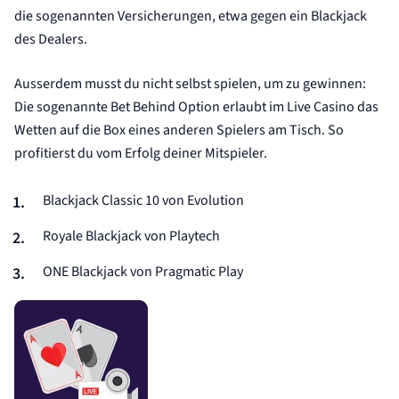
die sogenannten Versicherungen, etwa gegen ein Blackjack
des Dealers.
Ausserdem musst du nicht selbst spielen, um zu gewinnen:
Die sogenannte Bet Behind Option erlaubt im Live Casino das
Wetten auf die Box eines anderen Spielers am Tisch. So
profitierst du vom Erfolg deiner Mitspieler.
Blackjack Classic 10
von Evolution
Royale Blackjack
von Playtech
ONE Blackjack
von Pragmatic Play