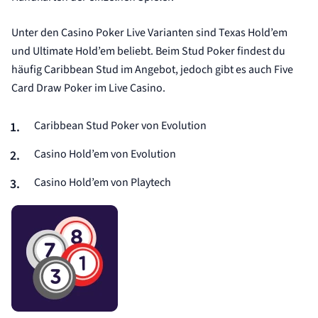
Unter den Casino Poker Live Varianten sind Texas Hold’em
und Ultimate Hold’em beliebt. Beim Stud Poker findest du
häufig Caribbean Stud im Angebot, jedoch gibt es auch Five
Card Draw Poker im Live Casino.
Caribbean Stud Poker
von Evolution
Casino Hold’em
von Evolution
Casino Hold’em
von Playtech