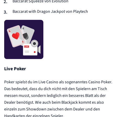
Baccarat Squeeze
von Evolution
Baccarat with Dragon Jackpot
von Playtech
Live Poker
Poker spielst du im Live Casino als sogenanntes Casino Poker.
Das bedeutet, dass du dich nicht mit den Spielern am Tisch
messen musst, sondern lediglich ein besseres Blatt als der
Dealer benötigst. Wie auch beim Blackjack kommt es also
einzeln zum Showdown zwischen dem Dealer und den
Handkarten der einzelnen Spieler.