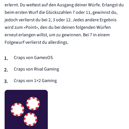
erlernt. Du wettest auf den Ausgang deiner Würfe. Erlangst du
beim ersten Wurf die Glückszahlen 7 oder 11, gewinnst du,
jedoch verlierst du bei 2, 3 oder 12. Jedes andere Ergebnis
wird zum «Point», den du bei deinen folgenden Würfen
erneut erlangen willst, um zu gewinnen. Bei 7 in einem
Folgewurf verlierst du allerdings.
Craps
von GamesOS
Craps
von Rival Gaming
Craps
von 1×2 Gaming