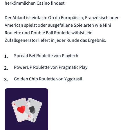
herkömmlichen Casino findest.
Der Ablauf ist einfach: Ob du Europäisch, Französisch oder
American spielst oder ausgefallene Spielarten wie Mini
Roulette und Double Ball Roulette wählst, ein
Zufallsgenerator liefert in jeder Runde das Ergebnis.
Spread Bet Roulette
von Playtech
PowerUP Roulette
von Pragmatic Play
Golden Chip Roulette
von Yggdrasil