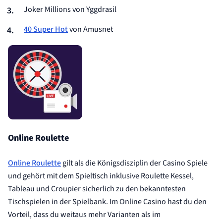
Joker Millions
von Yggdrasil
40 Super Hot
von Amusnet
Online Roulette
Online Roulette
gilt als die Königsdisziplin der Casino Spiele
und gehört mit dem Spieltisch inklusive Roulette Kessel,
Tableau und Croupier sicherlich zu den bekanntesten
Tischspielen in der Spielbank. Im Online Casino hast du den
Vorteil, dass du weitaus mehr Varianten als im