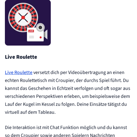
Live Roulette
Live Roulette
versetzt dich per Videoübertragung an einen
echten Roulettetisch mit Croupier, der durchs Spiel führt. Du
kannst das Geschehen in Echtzeit verfolgen und oft sogar aus
verschiedenen Perspektiven erleben, um beispielsweise dem
Lauf der Kugel im Kessel zu folgen. Deine Einsätze tätigst du
virtuell auf dem Tableau.
Die Interaktion ist mit Chat Funktion möglich und du kannst
so dem Croupier sowie anderen Spielern Nachrichten