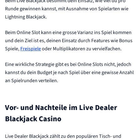
Beim Live Blackjack bestimmt dein Einsatz, wie viel du pro
Runde gewinnen kannst, mit Ausnahme von Spielarten wie
Lightning Blackjack.
Beim Online Slot kann eine grosse Varianz ins Spiel kommen
und dein Ziel ist es, deinen Einsatz durch Features wie Bonus
Spiele,
Freispiele
oder Multiplikatoren zu vervielfachen.
Eine wirkliche Strategie gibt es bei Online Slots nicht, jedoch
kannst du dein Budget je nach Spiel über eine gewisse Anzahl
an Spielrunden verteilen.
Vor- und Nachteile im Live Dealer
Blackjack Casino
Live Dealer Blackjack zählt zu den populären Tisch- und