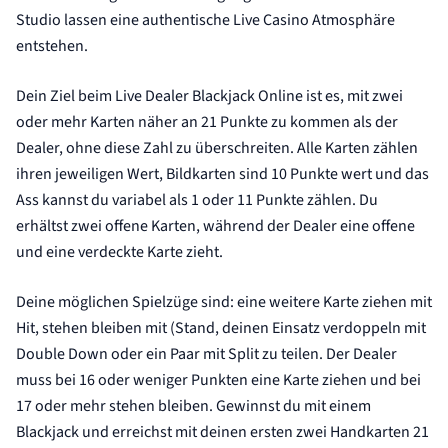
Studio lassen eine authentische Live Casino Atmosphäre
entstehen.
Dein Ziel beim Live Dealer Blackjack Online ist es, mit zwei
oder mehr Karten näher an 21 Punkte zu kommen als der
Dealer, ohne diese Zahl zu überschreiten. Alle Karten zählen
ihren jeweiligen Wert, Bildkarten sind 10 Punkte wert und das
Ass kannst du variabel als 1 oder 11 Punkte zählen. Du
erhältst zwei offene Karten, während der Dealer eine offene
und eine verdeckte Karte zieht.
Deine möglichen Spielzüge sind: eine weitere Karte ziehen mit
Hit, stehen bleiben mit (Stand, deinen Einsatz verdoppeln mit
Double Down oder ein Paar mit Split zu teilen. Der Dealer
muss bei 16 oder weniger Punkten eine Karte ziehen und bei
17 oder mehr stehen bleiben. Gewinnst du mit einem
Blackjack und erreichst mit deinen ersten zwei Handkarten 21