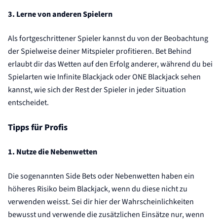
3. Lerne von anderen Spielern
Als fortgeschrittener Spieler kannst du von der Beobachtung
der Spielweise deiner Mitspieler profitieren. Bet Behind
erlaubt dir das Wetten auf den Erfolg anderer, während du bei
Spielarten wie Infinite Blackjack oder ONE Blackjack sehen
kannst, wie sich der Rest der Spieler in jeder Situation
entscheidet.
Tipps für Profis
1. Nutze die Nebenwetten
Die sogenannten Side Bets oder Nebenwetten haben ein
höheres Risiko beim Blackjack, wenn du diese nicht zu
verwenden weisst. Sei dir hier der Wahrscheinlichkeiten
bewusst und verwende die zusätzlichen Einsätze nur, wenn