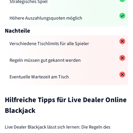
Strategisches Spiel
Höhere Auszahlungsquoten möglich
Nachteile
Verschiedene Tischlimits für alle Spieler
Regeln müssen gut gekannt werden
Eventuelle Wartezeit am Tisch
Hilfreiche Tipps für Live Dealer Online
Blackjack
Live Dealer Blackjack lässt sich lernen: Die Regeln des