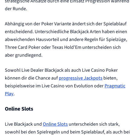
strategische Ansätze durch eine Einsatz Progression während
der Runde.
Abhängig von der Poker Variante ändert sich der Spielablauf
entscheidend. Unterschiedliche Blackjack Arten haben einen
abweichenden Hausvorteil und andere Regeln für Spielzüge,
Three Card Poker oder Texas Hold’Em unterscheiden sich
aber grundlegend.
Sowohl Live Dealer Blackjack als auch Live Casino Poker
können dir die Chance auf
progressive Jackpots
bieten,
beispielsweise im Live Casino von Evolution oder
Pragmatic
Play
.
Online Slots
Live Blackjack und
Online Slots
unterscheiden sich stark,
sowohl bei den Spielregeln und beim Spielablauf, als auch bei