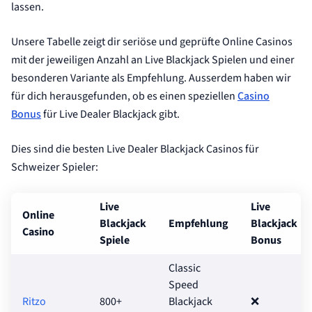
lassen.
Unsere Tabelle zeigt dir seriöse und geprüfte Online Casinos
mit der jeweiligen Anzahl an Live Blackjack Spielen und einer
besonderen Variante als Empfehlung. Ausserdem haben wir
für dich herausgefunden, ob es einen speziellen
Casino
Bonus
für Live Dealer Blackjack gibt.
Dies sind die besten Live Dealer Blackjack Casinos für
Schweizer Spieler:
Live
Live
Online
Blackjack
Empfehlung
Blackjack
Casino
Spiele
Bonus
Classic
Speed
Ritzo
800+
Blackjack
❌