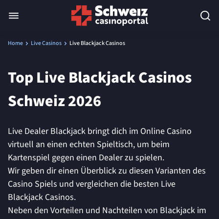
Home
Live Casinos
Live Blackjack Casinos
Top Live Blackjack Casinos
Schweiz 2026
Live Dealer Blackjack bringt dich im Online Casino
virtuell an einen echten Spieltisch, um beim
Kartenspiel gegen einen Dealer zu spielen.
Wir geben dir einen Überblick zu diesen Varianten des
Casino Spiels und vergleichen die besten Live
Blackjack Casinos.
Neben den Vorteilen und Nachteilen von Blackjack im