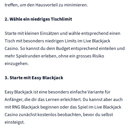
treffen, um den Hausvorteil zu minimieren.
2. Wähle ein niedriges Tischlimit
Starte mit kleinen Einsätzen und wähle entsprechend einen
Tisch mit besonders niedrigen Limits im Live Blackjack
Casino. So kannst du dein Budget entsprechend einteilen und
mehr Spielrunden erleben, ohne ein grosses Risiko
einzugehen.
3. Starte mit Easy Blackjack
Easy Blackjack ist eine besonders einfache Variante für
Anfänger, die dir das Lernen erleichtert. Du kannst aber auch
mit RNG Blackjack beginnen oder das Spiel im Live Blackjack
Casino zunächst kostenlos beobachten, bevor du selbst
einsteigst.