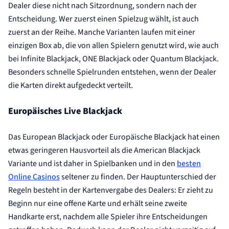
Dealer diese nicht nach Sitzordnung, sondern nach der
Entscheidung. Wer zuerst einen Spielzug wählt, ist auch
zuerst an der Reihe. Manche Varianten laufen mit einer
einzigen Box ab, die von allen Spielern genutzt wird, wie auch
bei Infinite Blackjack, ONE Blackjack oder Quantum Blackjack.
Besonders schnelle Spielrunden entstehen, wenn der Dealer
die Karten direkt aufgedeckt verteilt.
Europäisches Live Blackjack
Das European Blackjack oder Europäische Blackjack hat einen
etwas geringeren Hausvorteil als die American Blackjack
Variante und ist daher in Spielbanken und in den
besten
Online Casinos
seltener zu finden. Der Hauptunterschied der
Regeln besteht in der Kartenvergabe des Dealers: Er zieht zu
Beginn nur eine offene Karte und erhält seine zweite
Handkarte erst, nachdem alle Spieler ihre Entscheidungen