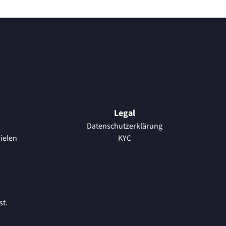
Legal
Datenschutzerklärung
ielen
KYC
st.