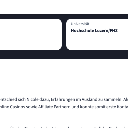
Universität
Hochschule Luzern/FHZ
ntschied sich Nicole dazu, Erfahrungen im Ausland zu sammeln. Als
nline Casinos sowie Affiliate Partnern und konnte somit erste Kont