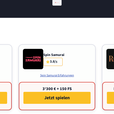
Spin Samurai
3.8/
5
Spin Samurai Erfahrungen
3‘300 € + 150 FS
Jetzt spielen