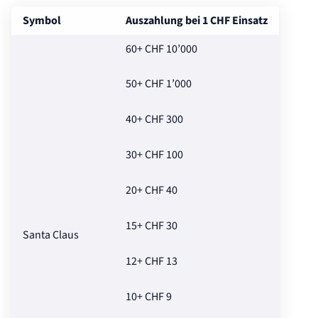
Symbol
Auszahlung bei 1 CHF Einsatz
60+ CHF 10’000
50+ CHF 1’000
40+ CHF 300
30+ CHF 100
20+ CHF 40
15+ CHF 30
Santa Claus
12+ CHF 13
10+ CHF 9