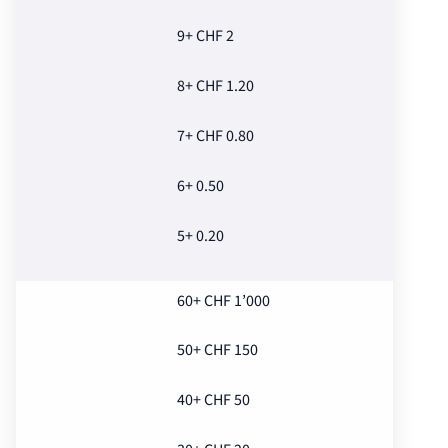
9+ CHF 2
8+ CHF 1.20
7+ CHF 0.80
6+ 0.50
5+ 0.20
60+ CHF 1’000
50+ CHF 150
40+ CHF 50