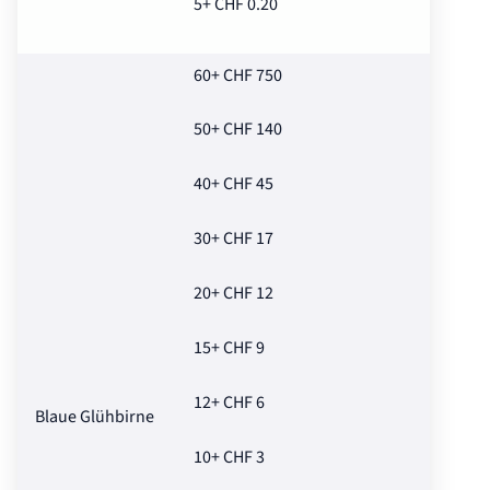
5+ CHF 0.20
60+ CHF 750
50+ CHF 140
40+ CHF 45
30+ CHF 17
20+ CHF 12
15+ CHF 9
12+ CHF 6
Blaue Glühbirne
10+ CHF 3