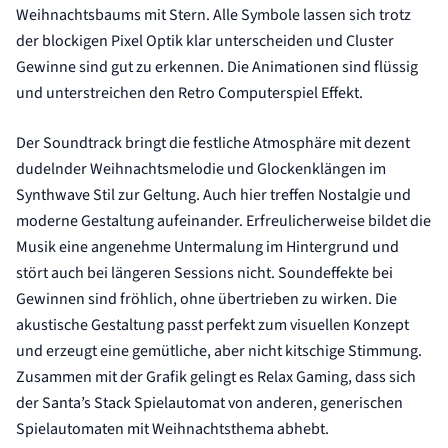
Weihnachtsbaums mit Stern. Alle Symbole lassen sich trotz
der blockigen Pixel Optik klar unterscheiden und Cluster
Gewinne sind gut zu erkennen. Die Animationen sind flüssig
und unterstreichen den Retro Computerspiel Effekt.
Der Soundtrack bringt die festliche Atmosphäre mit dezent
dudelnder Weihnachtsmelodie und Glockenklängen im
Synthwave Stil zur Geltung. Auch hier treffen Nostalgie und
moderne Gestaltung aufeinander. Erfreulicherweise bildet die
Musik eine angenehme Untermalung im Hintergrund und
stört auch bei längeren Sessions nicht. Soundeffekte bei
Gewinnen sind fröhlich, ohne übertrieben zu wirken. Die
akustische Gestaltung passt perfekt zum visuellen Konzept
und erzeugt eine gemütliche, aber nicht kitschige Stimmung.
Zusammen mit der Grafik gelingt es Relax Gaming, dass sich
der Santa’s Stack Spielautomat von anderen, generischen
Spielautomaten mit Weihnachtsthema abhebt.