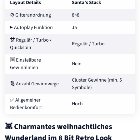
Layout Details
Santa’s Stack
⚙️ Gitteranordnung
8×8
▶️ Autoplay Funktion
Ja
🔛 Regulär / Turbo /
Regulär / Turbo
Quickspin
🆒 Einstellbare
Nein
Gewinnlinien
Cluster Gewinne (min. 5
🔢 Anzahl Gewinnwege
Symbole)
✅ Allgemeiner
Hoch
Bedienkomfort
👾 Charmantes weihnachtliches
Wunderland im 8 Bit Retro
Look