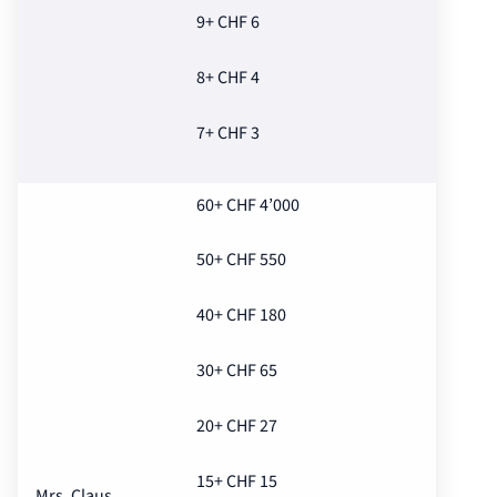
9+ CHF 6
8+ CHF 4
7+ CHF 3
60+ CHF 4’000
50+ CHF 550
40+ CHF 180
30+ CHF 65
20+ CHF 27
15+ CHF 15
Mrs. Claus