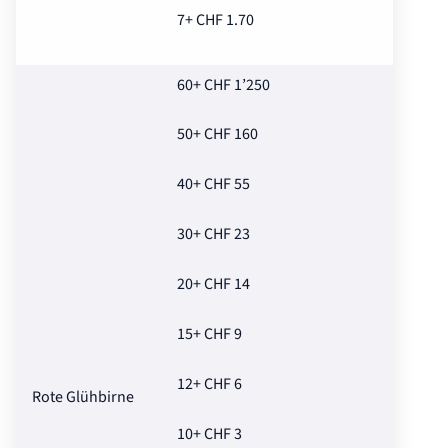
7+ CHF 1.70
60+ CHF 1’250
50+ CHF 160
40+ CHF 55
30+ CHF 23
20+ CHF 14
15+ CHF 9
12+ CHF 6
Rote Glühbirne
10+ CHF 3