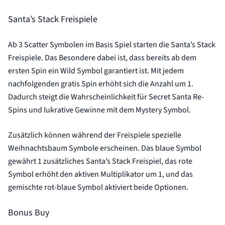
Santa’s Stack Freispiele
Ab 3 Scatter Symbolen im Basis Spiel starten die Santa’s Stack
Freispiele. Das Besondere dabei ist, dass bereits ab dem
ersten Spin ein Wild Symbol garantiert ist. Mit jedem
nachfolgenden gratis Spin erhöht sich die Anzahl um 1.
Dadurch steigt die Wahrscheinlichkeit für Secret Santa Re-
Spins und lukrative Gewinne mit dem Mystery Symbol.
Zusätzlich können während der Freispiele spezielle
Weihnachtsbaum Symbole erscheinen. Das blaue Symbol
gewährt 1 zusätzliches Santa’s Stack Freispiel, das rote
Symbol erhöht den aktiven Multiplikator um 1, und das
gemischte rot-blaue Symbol aktiviert beide Optionen.
Bonus Buy