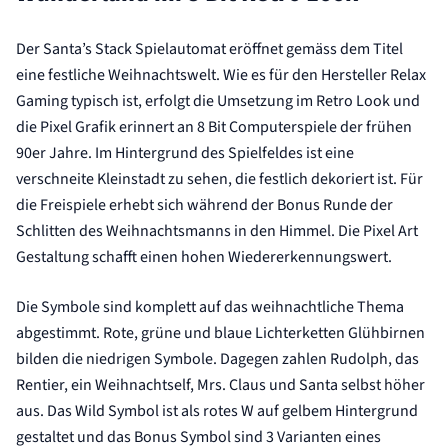
Der Santa’s Stack Spielautomat eröffnet gemäss dem Titel
eine festliche Weihnachtswelt. Wie es für den Hersteller Relax
Gaming typisch ist, erfolgt die Umsetzung im Retro Look und
die Pixel Grafik erinnert an 8 Bit Computerspiele der frühen
90er Jahre. Im Hintergrund des Spielfeldes ist eine
verschneite Kleinstadt zu sehen, die festlich dekoriert ist. Für
die Freispiele erhebt sich während der Bonus Runde der
Schlitten des Weihnachtsmanns in den Himmel. Die Pixel Art
Gestaltung schafft einen hohen Wiedererkennungswert.
Die Symbole sind komplett auf das weihnachtliche Thema
abgestimmt. Rote, grüne und blaue Lichterketten Glühbirnen
bilden die niedrigen Symbole. Dagegen zahlen Rudolph, das
Rentier, ein Weihnachtself, Mrs. Claus und Santa selbst höher
aus. Das Wild Symbol ist als rotes W auf gelbem Hintergrund
gestaltet und das Bonus Symbol sind 3 Varianten eines