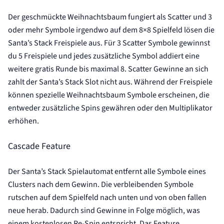
Der geschmückte Weihnachtsbaum fungiert als Scatter und 3
oder mehr Symbole irgendwo auf dem 8×8 Spielfeld lösen die
Santa’s Stack Freispiele aus. Für 3 Scatter Symbole gewinnst
du 5 Freispiele und jedes zusätzliche Symbol addiert eine
weitere gratis Runde bis maximal 8. Scatter Gewinne an sich
zahlt der Santa’s Stack Slot nicht aus. Während der Freispiele
können spezielle Weihnachtsbaum Symbole erscheinen, die
entweder zusätzliche Spins gewähren oder den Multiplikator
erhöhen.
Cascade Feature
Der Santa’s Stack Spielautomat entfernt alle Symbole eines
Clusters nach dem Gewinn. Die verbleibenden Symbole
rutschen auf dem Spielfeld nach unten und von oben fallen
neue herab. Dadurch sind Gewinne in Folge möglich, was
einem kostenlosen Re-Spin entspricht. Das Feature