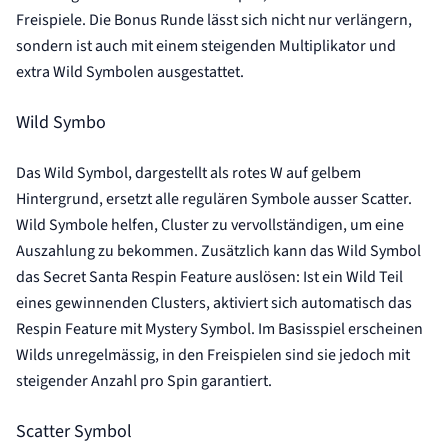
Freispiele. Die Bonus Runde lässt sich nicht nur verlängern,
sondern ist auch mit einem steigenden Multiplikator und
extra Wild Symbolen ausgestattet.
Wild Symbo
Das Wild Symbol, dargestellt als rotes W auf gelbem
Hintergrund, ersetzt alle regulären Symbole ausser Scatter.
Wild Symbole helfen, Cluster zu vervollständigen, um eine
Auszahlung zu bekommen. Zusätzlich kann das Wild Symbol
das Secret Santa Respin Feature auslösen: Ist ein Wild Teil
eines gewinnenden Clusters, aktiviert sich automatisch das
Respin Feature mit Mystery Symbol. Im Basisspiel erscheinen
Wilds unregelmässig, in den Freispielen sind sie jedoch mit
steigender Anzahl pro Spin garantiert.
Scatter Symbol