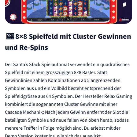
🎰 8×8 Spielfeld mit Cluster Gewinnen
und Re-Spins
Der Santa’s Stack Spielautomat verwendet ein quadratisches
Spielfeld mit einem grosszügigen 8×8 Raster. Statt
Gewinnlinien zahlen Kombinationen ab 5 angrenzenden
Symbolen aus und ein Vollbild besteht entsprechend der
Spielfeldgrösse aus 64 Symbolen. Der Hersteller Relax Gaming
kombiniert die sogenannten Cluster Gewinne mit einer
Cascade Mechanik: Nach jedem Gewinn entfernt der Slot die
beteiligten Symbole und neue fallen von oben herab, sodass
mehrere Treffer in Folge möglich sind. Du erlebst mit der
Demo Version kostenlos, wie sich das auswirkt.