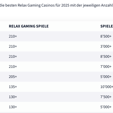
die besten Relax Gaming Casinos für 2025 mit der jeweiligen Anzahl
RELAX GAMING SPIELE
SPIEL
210+
8’500+
210+
3’000+
210+
8‘500+
210+
7’000+
205+
5’000+
135+
10’000
130+
7’500+
130+
5’000+