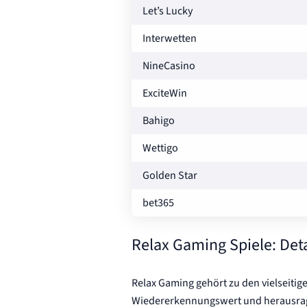
Let’s Lucky
Interwetten
NineCasino
ExciteWin
Bahigo
Wettigo
Golden Star
bet365
Relax Gaming Spiele: Det
Relax Gaming gehört zu den vielseitig
Wiedererkennungswert und herausrage