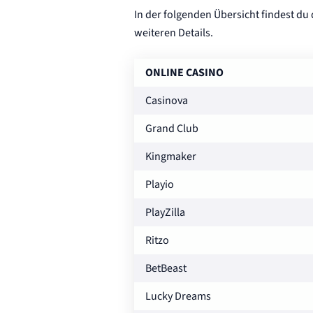
In der folgenden Übersicht findest du 
weiteren Details.
ONLINE CASINO
Casinova
Grand Club
Kingmaker
Playio
PlayZilla
Ritzo
BetBeast
Lucky Dreams