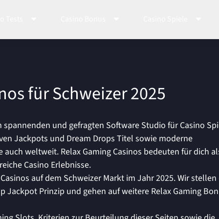
o Tests
Casino Bonus
Casino Spiele
nos​ für Schweizer 2025
m spannenden und gefragten Software Studio für Casino Spi
ktiven Jackpots und Dream Drops Titel sowie moderne
 auch weltweit. Relax Gaming Casinos bedeuten für dich al
iche Casino Erlebnisse.
 Casinos auf dem Schweizer Markt im Jahr 2025. Wir stellen 
p Jackpot Prinzip und gehen auf weitere Relax Gaming Boni
ng Slots, Kriterien zur Beurteilung dieser Seiten sowie die