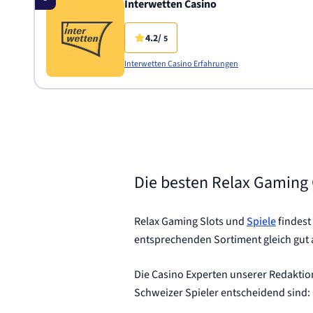
Interwetten Casino
4.2/
5
Interwetten Casino Erfahrungen
Die besten Relax Gaming 
Relax Gaming Slots und
Spiele
findest
entsprechenden Sortiment gleich gut a
Die Casino Experten unserer Redaktion
Schweizer Spieler entscheidend sind: