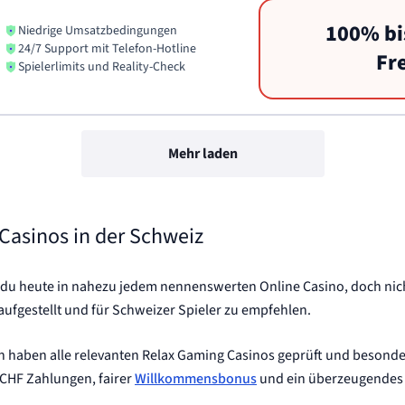
100% bi
Niedrige Umsatzbedingungen
24/7 Support mit Telefon-Hotline
Fr
Spielerlimits und Reality-Check
Mehr laden
Casinos in der Schweiz
 du heute in nahezu jedem nennenswerten Online Casino, doch nicht
ufgestellt und für Schweizer Spieler zu empfehlen.
 haben alle relevanten Relax Gaming Casinos geprüft und besonders
 CHF Zahlungen, fairer
Willkommensbonus
und ein überzeugendes 